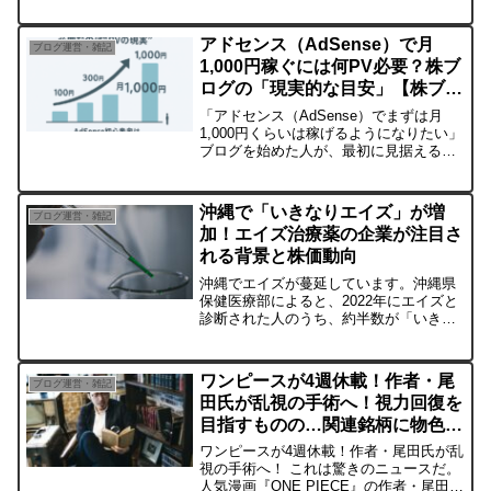
「まずは月500円」といった最初の目標
をクリアするまでは、 ほぼ努力量で決ま
アドセンス（AdSense）で月
ブログ運営・雑記
ります。でも...
1,000円稼ぐには何PV必要？株ブ
ログの「現実的な目安」【株ブロ
グ編】
「アドセンス（AdSense）でまずは月
1,000円くらいは稼げるようになりたい」
ブログを始めた人が、最初に見据える現
実的な目標ラインです。でも実際には、
何PVあれば1,000円に届くのか？2025年
現在、収益の仕組みはどう変わったの
沖縄で「いきなりエイズ」が増
ブログ運営・雑記
か？...
加！エイズ治療薬の企業が注目さ
れる背景と株価動向
沖縄でエイズが蔓延しています。沖縄県
保健医療部によると、2022年にエイズと
診断された人のうち、約半数が「いきな
りエイズ」と呼ばれる状態で発症してい
ました。これは、HIV感染に気づかずに
放置し、免疫力が低下してエイズになっ
ワンピースが4週休載！作者・尾
ブログ運営・雑記
てしまうことを指し...
田氏が乱視の手術へ！視力回復を
目指すものの…関連銘柄に物色の
兆しは？
ワンピースが4週休載！作者・尾田氏が乱
視の手術へ！ これは驚きのニュースだ。
人気漫画『ONE PIECE』の作者・尾田栄