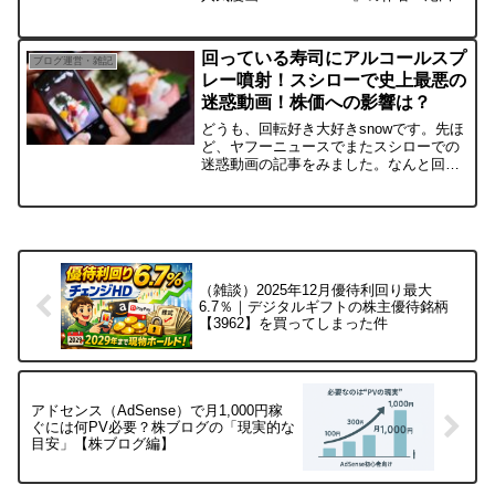
一郎氏が、ひどい乱視で仕事に支障をき
たしているとして、目の手術を受けるた
めに、同漫画を連載している週刊誌『週
回っている寿司にアルコールスプ
ブログ運営・雑記
刊少年ジャン...
レー噴射！スシローで史上最悪の
迷惑動画！株価への影響は？
どうも、回転好き大好きsnowです。先ほ
ど、ヤフーニュースでまたスシローでの
迷惑動画の記事をみました。なんと回っ
ているお寿司にアルコールスプレーを噴
射するという最悪な動画です。動画は13
秒ほどで、自分でお皿を取るわけでもな
く、若い男性が、実...
（雑談）2025年12月優待利回り最大
6.7％｜デジタルギフトの株主優待銘柄
【3962】を買ってしまった件
アドセンス（AdSense）で月1,000円稼
ぐには何PV必要？株ブログの「現実的な
目安」【株ブログ編】