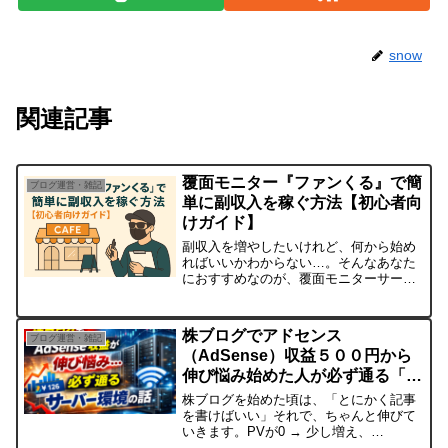
snow
関連記事
覆面モニター『ファンくる』で簡
ブログ運営・雑記
単に副収入を稼ぐ方法【初心者向
けガイド】
副収入を増やしたいけれど、何から始め
ればいいかわからない…。そんなあなた
におすすめなのが、覆面モニターサービ
ス『ファンくる』です。ファンくるで
は、飲食店やネットショップのモニター
になり、利用代金の一部または全額をポ
株ブログでアドセンス
ブログ運営・雑記
イントや現金で還元してもら...
（AdSense）収益５００円から
伸び悩み始めた人が必ず通る「サ
ーバー環境」の話
株ブログを始めた頃は、「とにかく記事
を書けばいい」それで、ちゃんと伸びて
いきます。PVが0 → 少し増え、
AdSenseも0円 → 数十円 → 数百円。