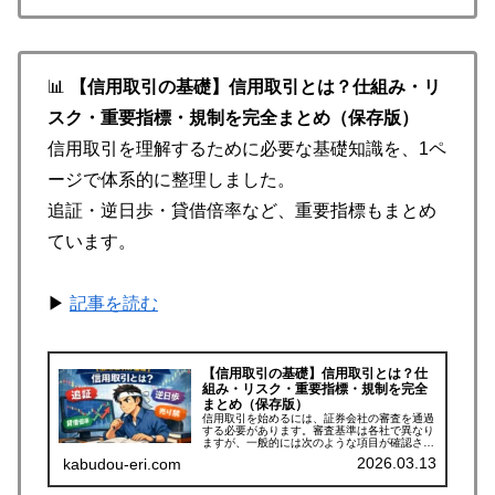
📊
【信用取引の基礎】信用取引とは？仕組み・リ
スク・重要指標・規制を完全まとめ（保存版）
信用取引を理解するために必要な基礎知識を、1ペ
ージで体系的に整理しました。
追証・逆日歩・貸借倍率など、重要指標もまとめ
ています。
▶
記事を読む
【信用取引の基礎】信用取引とは？仕
組み・リスク・重要指標・規制を完全
まとめ（保存版）
信用取引を始めるには、証券会社の審査を通過
する必要があります。審査基準は各社で異なり
ますが、一般的には次のような項目が確認され
ます。・✅株式投資の経験（目安：1年以
2026.03.13
kabudou-eri.com
上）・✅金融資産の保有状況（目安：100万〜
300万円以上）・✅信用取引の仕...