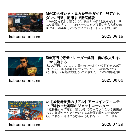
MACDの使い方・見方を完全ガイド｜設定から
ダマシ回避、応用まで徹底解説
「MACDってよく聞くけど、結局どう使えばいいの？」そ
んな疑問を持って、このページにたどり着いた方も多いは
ずです。MACD（マックディー）は、トレンドの方向性や
転換点を視覚的にとらえられる定番のテクニカル指標で
す。ただし――ゴールデンクロス...
2023.06.15
kabudou-eri.com
500万円で専業トレーダー爆誕！俺の株人生はこ
こから始まる
💰500万円、ついにこの日が来たぜようやく貯めた500万
円。ついに俺は専業トレーダーになる。 準備はバッチリ
だ。株もFXも商品先物だって経験した。この経験値は伊達
じゃない。 500万円は大金だ。…だが、この世界じゃまだ
まだDランクくらいだろ...
2025.08.06
kabudou-eri.com
🎢【成長株投資のリアル】アースインフィニテ
ィで味わった地獄のジェットコースター
「成長株」って言葉、聞くだけでワクワクしない？未来が
ある。業績がぐんぐん伸びてる📈時価総額がまだ低いか
ら、これから何倍にもなるかもしれない──って。僕も、
そう思ってた。そして実際に買った。めちゃくちゃ上がっ
た。その時、こう思ったんだ。「これ...
2025.07.29
kabudou-eri.com