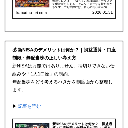
優待クロスは、「知っていればほぼノーリスク
で優待がもらえる」そんなイメージを持たれが
ちです。でも実際には、多くの初心者が“同じ
ポイント”で損をしています。権利付き最終日
2026.01.31
kabudou-eri.com
の曜日、配当金と配当落ち調整金の仕組み、一
般信用の「15」という数字の勘...
💰 新NISAのデメリットは何か？｜損益通算・口座
制限・無配当株の正しい考え方
新NISAは万能ではありません。損切りできない仕
組みや「1人1口座」の制約、
無配当株をどう考えるべきかを制度面から整理し
ます。
▶
記事を読む
新NISAのデメリットは何か？｜損益通