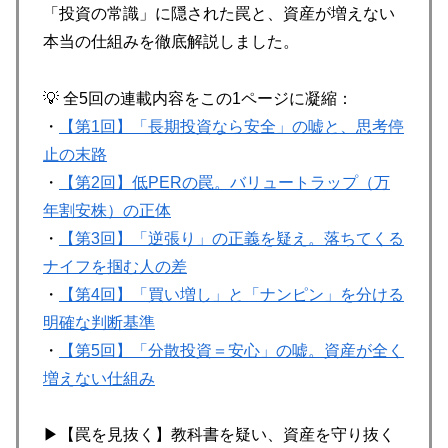
「投資の常識」に隠された罠と、資産が増えない
本当の仕組みを徹底解説しました。
💡 全5回の連載内容をこの1ページに凝縮：
・
【第1回】「長期投資なら安全」の嘘と、思考停
止の末路
・
【第2回】低PERの罠。バリュートラップ（万
年割安株）の正体
・
【第3回】「逆張り」の正義を疑え。落ちてくる
ナイフを掴む人の差
・
【第4回】「買い増し」と「ナンピン」を分ける
明確な判断基準
・
【第5回】「分散投資＝安心」の嘘。資産が全く
増えない仕組み
▶【罠を見抜く】教科書を疑い、資産を守り抜く