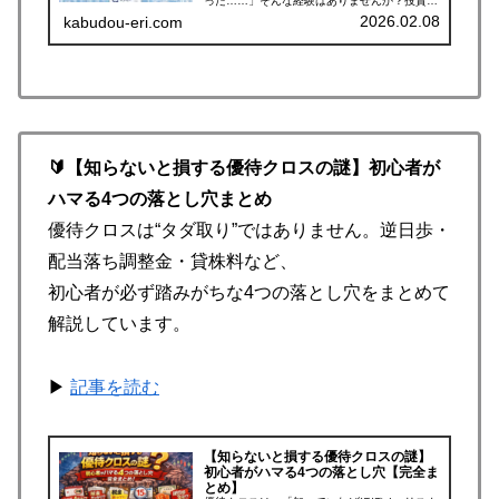
った……」そんな経験はありませんか？投資家
にとって、自社株買いは株価上昇の強力なカタ
2026.02.08
kabudou-eri.com
リスト（きっかけ）ですが、「発表されてから
動く」のでは一歩遅いのが現実で...
🔰【知らないと損する優待クロスの謎】初心者が
ハマる4つの落とし穴まとめ
優待クロスは“タダ取り”ではありません。逆日歩・
配当落ち調整金・貸株料など、
初心者が必ず踏みがちな4つの落とし穴をまとめて
解説しています。
▶
記事を読む
【知らないと損する優待クロスの謎】
初心者がハマる4つの落とし穴【完全ま
とめ】