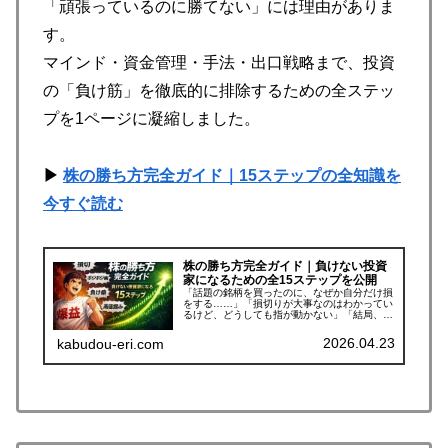
「頑張っているのに勝てない」には理由がありま
す。
マインド・資金管理・手法・出口戦略まで、投資
の「負け筋」を徹底的に排除するための全ステッ
プを1ページに凝縮しました。
▶
株の勝ち方完全ガイド｜15ステップの全知識を
今すぐ読む
株の勝ち方完全ガイド｜負けない投資
家になるための全15ステップを公開
「話題の銘柄を買ったのに、なぜか自分だけ損
をする……」「損切りが大事なのはわかってい
るけど、どうしても指が動かない」「結局、株
で勝ち続けるには何を学べばいいの？」もしあ
なたが今、暗闇の中で出口を探しているような
2026.04.23
kabudou-eri.com
状態なら、このページが「投資の...