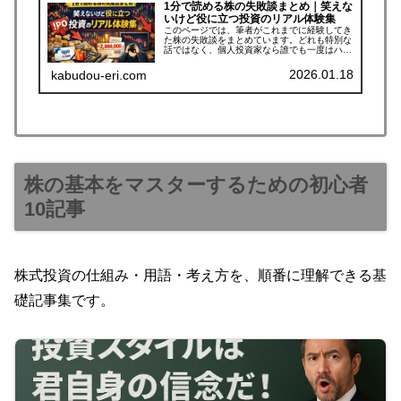
1分で読める株の失敗談まとめ｜笑えな
いけど役に立つ投資のリアル体験集
このページでは、筆者がこれまでに経験してき
た株の失敗談をまとめています。どれも特別な
話ではなく、個人投資家なら誰でも一度はハマ
りかねないものばかりです。1話1分。笑えない
けれど、きっとどこかで役に立つリアルな体験
2026.01.18
kabudou-eri.com
集です。1分で読める株の失敗...
株の基本をマスターするための初心者
10記事
株式投資の仕組み・用語・考え方を、順番に理解できる基
礎記事集です。