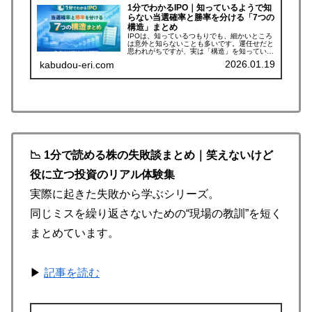
1分でわかるIPO｜知っているようで知
らない当選確率と勝率を分ける「7つの
構造」まとめ
IPOは、知っているつもりでも、細かいところ
は意外と知らないことも多いです。運任せだと
思われがちですが、実は「構造」を知っている
かどうかで、当選確率もリスク回避の精度も変
2026.01.19
kabudou-eri.com
わります。狙い目: 業績より「サイズ」を見る
（小型案件の鉄則）確率: ...
📉 1分で読める株の失敗談まとめ｜笑えないけど
役に立つ投資のリアル体験集
実際に起きた失敗から学ぶシリーズ。
同じミスを繰り返さないための“現場の教訓”を短く
まとめています。
▶
記事を読む