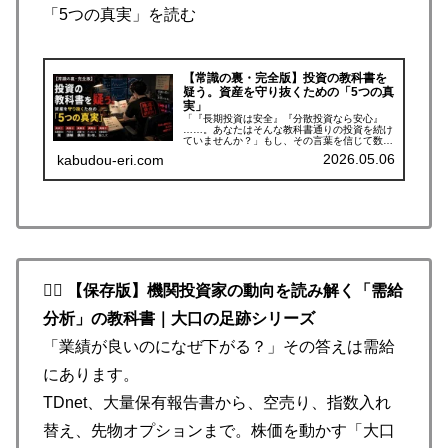
「5つの真実」を読む
【常識の裏・完全版】投資の教科書を
疑う。資産を守り抜くための「5つの真
実」
「『長期投資は安全』『分散投資なら安心』
……。あなたはそんな教科書通りの投資を続け
ていませんか？」もし、その言葉を信じて数年
経つのに思うように資産が増えていないのだと
2026.05.06
kabudou-eri.com
したら、あなたの投資手法ではなく「常識」そ
のものに原因があるかもしれません...
🕵️‍♂️ 【保存版】機関投資家の動向を読み解く「需給
分析」の教科書｜大口の足跡シリーズ
「業績が良いのになぜ下がる？」その答えは需給
にあります。
TDnet、大量保有報告書から、空売り、指数入れ
替え、先物オプションまで。株価を動かす「大口