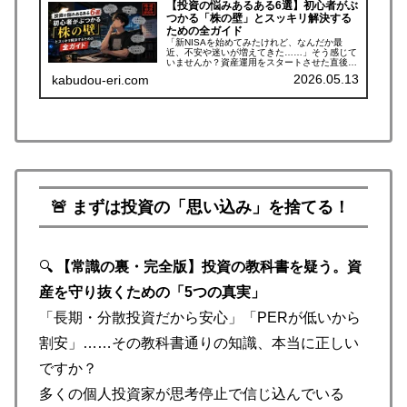
【投資の悩みあるある6選】初心者がぶ
つかる「株の壁」とスッキリ解決する
ための全ガイド
「新NISAを始めてみたけれど、なんだか最
近、不安や迷いが増えてきた……」そう感じて
いませんか？資産運用をスタートさせた直後
は、期待に胸が膨らんでいるものです。しか
2026.05.13
kabudou-eri.com
し、実際に自分のお金を動かし始めると、
✔️「いつ売れば損しないんだろう？」✔...
🚨 まずは投資の「思い込み」を捨てる！
🔍
【常識の裏・完全版】投資の教科書を疑う。資
産を守り抜くための「5つの真実」
「長期・分散投資だから安心」「PERが低いから
割安」……その教科書通りの知識、本当に正しい
ですか？
多くの個人投資家が思考停止で信じ込んでいる