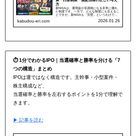
算・口座制限・無配当株の正しい考え
方
新NISAは、運用益が非課税になる非常に優れ
た制度です。一方で、どんな制度にも言えるこ
とですが、新NISAも「完璧」というわけでは
ありません。実際に調べていくと、いくつか注
2026.01.26
kabudou-eri.com
意すべきデメリットが存在します。ただし、新
NISAのデメリットについ...
⏱ 1分でわかるIPO｜当選確率と勝率を分ける「7
つの構造」まとめ
IPOは運ではなく構造です。主幹事・小型案件・
株主構成など、
当選確率と勝率を左右するポイントを1分で理解で
きます。
▶ 記事を読む