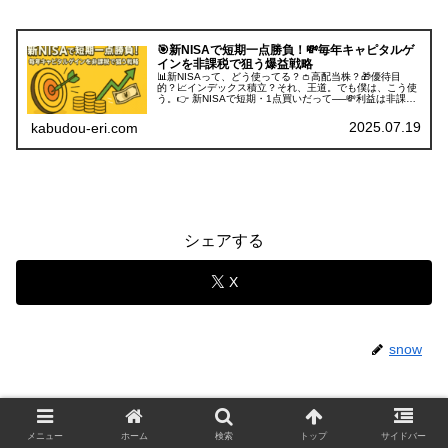
🎯新NISAで短期一点勝負！💸毎年キャピタルゲ
インを非課税で狙う爆益戦略
📊新NISAって、どう使ってる？👛高配当株？🎁優待目
的？📈インデックス積立？それ、王道。でも僕は、こう使
う。👉 新NISAで短期・1点買いだって──💸利益は非課
税。🔁枠は毎年復活する。だったら…⚡240万円、フルで
使わないともったいないよ。...
2025.07.19
kabudou-eri.com
シェアする
X
snow
メニュー
ホーム
検索
トップ
サイドバー