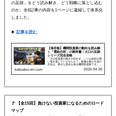
の足跡」をどう読み解き、どう戦略に落とし込む
のか。全6記事の内容を1ページに凝縮して体系化
しました。
▶
記事を読む
【保存版】機関投資家の動向を読み解
く「需給分析」の教科書｜大口の足跡
シリーズ完全攻略
「大口投資家の動きが読めず、いつも絶好の買
い場を逃していませんか？」株価を動かす真の
主役は、膨大な資金を操る機関投資家です。彼
らの動向、つまり「需給の裏側」を読み解くこ
2026.04.30
kabudou-eri.com
とができれば、個人投資家でも相場の波に乗
り、大きな利益を狙うことが可能に...
🚩 【全15回】負けない投資家になるためのロード
マップ