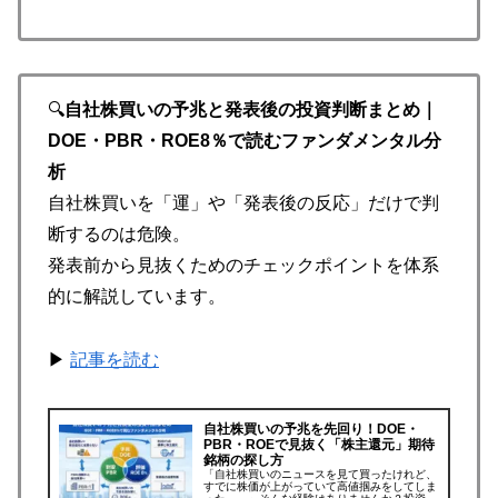
🔍
自社株買いの予兆と発表後の投資判断まとめ｜
DOE・PBR・ROE8％で読むファンダメンタル分
析
自社株買いを「運」や「発表後の反応」だけで判
断するのは危険。
発表前から見抜くためのチェックポイントを体系
的に解説しています。
▶
記事を読む
自社株買いの予兆を先回り！DOE・
PBR・ROEで見抜く「株主還元」期待
銘柄の探し方
「自社株買いのニュースを見て買ったけれど、
すでに株価が上がっていて高値掴みをしてしま