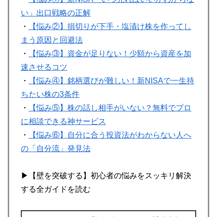
い」出口戦略の正解
・
【悩み②】損切りが下手・塩漬け株を作ってし
まう原因と回避法
・
【悩み③】資金が足りない！少額から資産を加
速させるコツ
・
【悩み④】銘柄選びが難しい！新NISAで一生持
ちたい株の3条件
・
【悩み⑤】株の話し相手がいない？無料でプロ
に相談できる神サービス
・
【悩み⑥】自分に合う投資法がわからない人へ
の「自分流」発見法
▶【壁を突破する】初心者の悩みをスッキリ解決
する全ガイドを読む