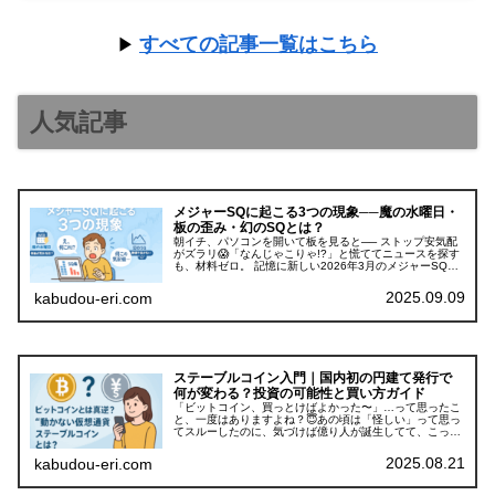
すべての記事一覧はこちら
▶
人気記事
メジャーSQに起こる3つの現象──魔の水曜日・
板の歪み・幻のSQとは？
朝イチ、パソコンを開いて板を見ると── ストップ安気配
がズラリ😱「なんじゃこりゃ!?」と慌ててニュースを探す
も、材料ゼロ。 記憶に新しい2026年3月のメジャーSQで
も、イラン情勢の緊迫化と重なって「日経平均52,000円
台」の衝撃的な気配...
2025.09.09
kabudou-eri.com
ステーブルコイン入門｜国内初の円建て発行で
何が変わる？投資の可能性と買い方ガイド
「ビットコイン、買っとけばよかった〜」…って思ったこ
と、一度はありますよね？😇あの頃は「怪しい」って思っ
てスルーしたのに、気づけば億り人が誕生してて、こっち
はコンビニでポイント貯めてるだけ…📱💦そんな“乗り遅れ
た感”を抱えているあなたに、朗...
2025.08.21
kabudou-eri.com