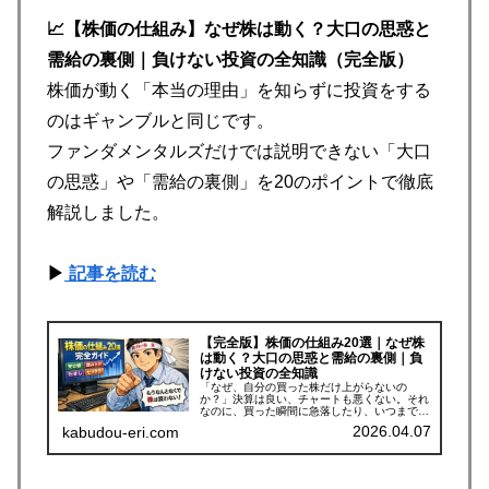
📈【株価の仕組み】なぜ株は動く？大口の思惑と
需給の裏側｜負けない投資の全知識（完全版）
株価が動く「本当の理由」を知らずに投資をする
のはギャンブルと同じです。
ファンダメンタルズだけでは説明できない「大口
の思惑」や「需給の裏側」を20のポイントで徹底
解説しました。
▶
記事を読む
【完全版】株価の仕組み20選｜なぜ株
は動く？大口の思惑と需給の裏側｜負
けない投資の全知識
「なぜ、自分の買った株だけ上がらないの
か？」決算は良い、チャートも悪くない。それ
なのに、買った瞬間に急落したり、いつまでも
上値が重かったり……。そんな理不尽な経験は
2026.04.07
kabudou-eri.com
ありませんか？実は、株価が動く背景には、教
科書通りの理論だけでは説明できない...