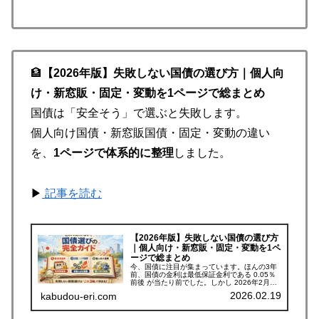
🏦
【2026年版】失敗しない国債の選び方｜個人向
け・新窓販・固定・変動を1ページで総まとめ
国債は「安全そう」で選ぶと失敗します。
個人向け国債・新窓販国債・固定・変動の違い
を、
1ページで体系的に整理
しました。
▶
記事を読む
【2026年版】失敗しない国債の選び方
｜個人向け・新窓販・固定・変動を1ペ
ージで総まとめ
今、国債に注目が集まっています。ほんの3年
前、国債の金利は最低保証金利である 0.05％
前後 が当たり前でした。しかし 2026年2月現
在、種類によっては 年2％を超える国債 も登場
2026.02.19
kabudou-eri.com
しています。その差は、実に 約40倍 です。た
だし――「金...