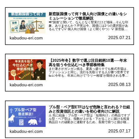
新窓販国債って何？個人向け国債との違いをシ
ミュレーションで徹底解説
📢“国債”と聞いて、なんとなく堅実だけど地味…そんな印
象、ありませんか？💭実は今、国債には2つの選択肢があ
るんです👇💡 個人向け国債（よく聞くやつ）💡 新窓販
（しんまどはん）国債 ※証券会社経由で販売される国債の
通称 でも…✅ そもそも「新...
2025.07.21
kabudou-eri.com
【2025年冬】数字で選ぶ注目銘柄10選──年末
高を狙う今仕込むべき季節株特集
まだ暑さがガンガン残る、夏真っ盛り🌞でも株式市場は、
ファッションと同じ。流行を先取りする人が勝つ世界です
👟📈今年も、年末に向けて“ラリー相場”が期待される季節
がやってきます🎯そんな中、「年末に強い銘柄」こそ──
今のうちに静かに仕込んでおきた...
2025.08.13
kabudou-eri.com
ブル型・ベア型ETFはなぜ危険と言われる？仕組
みと投資信託との違いを初心者向けに解説
⚠️ 先に結論：ブル型・ベア型は「短期向け」の商品ですブ
ル型・ベア型は、指数が上がる・下がることに賭ける投資
商品日々の値動きに連動するため、長期で持つと損が積み
上がることがある初心者が「なんとなく」で買うのは危険
ただし、仕組みを理解して使え...
2025.07.17
kabudou-eri.com