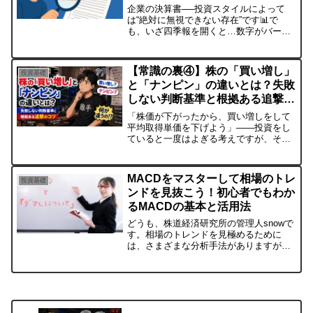
企業の決算書──投資スタイルによって
は“絶対に無視できない存在”です📊で
も、いざ四季報を開くと…数字がバー
ッ！ 小さい文字がギューッ！「うっ、ム
リかも…」ってなったこと、ありません
か？僕も昔はそうでした。「俺はテクニ
【常識の裏④】株の「買い増し」
投資基礎
カル派で生きる！」と心に...
と「ナンピン」の違いとは？失敗
しない判断基準と根拠ある追撃の
コツ
「株価が下がったから、買い増しをして
平均取得単価を下げよう」——投資をし
ていると一度はよぎる考えですが、その
判断、本当に正しいですか？実は、多く
の個人投資家が本来の「買い増し」と、
単なる「ナンピン」を混同しています。
MACDをマスターして相場のトレ
投資基礎
この違いを理解しないまま...
ンドを見抜こう！初心者でもわか
るMACDの基本と活用法
どうも、株道経済研究所の管理人snowで
す。相場のトレンドを見極めるために
は、さまざまな分析手法がありますが、
その中でもMACDは非常に有力なツール
の一つです。本記事では、初心者でもわ
かるMACDの基本的な使い方から、実践
的なトレード戦略ま...