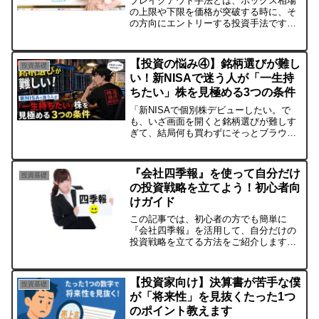
ブレイクアウト手法とは、ボックス相場
の上限や下限を価格が突破する時に、そ
の方向にエントリーする投資手法です。
この記事では、ブレイクアウトの本物と
偽物の見極め方や、エントリーと利確の
タイミング、適したテクニカル指標やチ
【投資の悩み④】銘柄選びが難し
投資基礎
ャートパターンなどを解説します。
い！新NISAで迷う人が「一生持
ちたい」株を見極める3つの条件
「新NISAで個別株デビューしたい。で
も、いざ画面を開くと銘柄選びが難しす
ぎて、結局何も買わずにそっとブラウザ
を閉じてしまう……」そんな経験はあり
ませんか？世にあふれる「おすすめ銘
柄」や、SNSの「爆上がり予想」を見れ
『会社四季報』を使って自分だけ
投資基礎
ば見るほど、何が正解か...
の投資戦略を立てよう！初心者向
けガイド
この記事では、初心者の方でも簡単に
『会社四季報』を活用して、自分だけの
投資戦略を立てる方法をご紹介します。
株式投資に興味がある方、またはこれか
ら始めたい方は必見です。『会社四季
報』の基本的な使い方から、データの見
【投資家向け】決算書が苦手な僕
投資基礎
方、投資戦略の立て方まで、わかりやす
が「将来性」を見抜くたった1つ
く解説しています。ぜひ参考にして、賢
のポイント教えます
い投資を始めましょう。