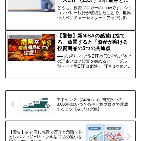
ースETF（1357）の仕組みとリ
スク管理の方法を投資初心者に伝
どうも、投資ブロガーのsnowです。シリ
えます！
コンバレー銀行が破綻したことで、世界
中のベンチャーやスタートアップに影響
が及んでいます。世界的な金融不安で日
本株にも大きな下落リスクに直面してい
ます。このような状況では、株価が下が
【警告】新NISAの感覚は捨て
ブルベア・レバレッジ投資
ると逆に利益を得られ...
ろ。放置すると「資産が溶ける」
投資商品の5つの共通点
──ブル型・ベア型ETFやFXが“怖い”本当
の理由とは？投資を始めると、「ブル
型・ベア型ETFは危険」「FXはやめと
け」「レバレッジは初心者には無理」こ
んな言葉を必ず目にしますよね🤔でも正
直、💭 何がどう危険なのか、よく分から
ない💭 結局、...
アドセンス（AdSense）初支払いの
8,000円はいつ？条件と株ブログで達成
するコツ【株ブログ編】
【警告】株と同じ感覚で買うと危険？株
とレバレッジETF・ブル型商品の違いを