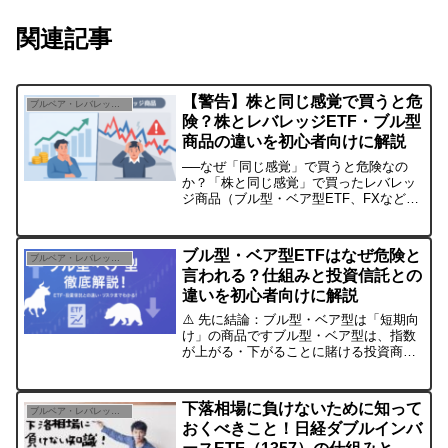
関連記事
【警告】株と同じ感覚で買うと危
ブルベア・レバレッジ投資
険？株とレバレッジETF・ブル型
商品の違いを初心者向けに解説
──なぜ「同じ感覚」で買うと危険なの
か？「株と同じ感覚」で買ったレバレッ
ジ商品（ブル型・ベア型ETF、FXなど）
が、一瞬で資産を削り取る……。 そんな
悲劇が後を絶ちません。個別株とレバレ
ッジ商品は、同じ投資でも仕組みとリス
ブル型・ベア型ETFはなぜ危険と
ブルベア・レバレッジ投資
クがまったく違うか...
言われる？仕組みと投資信託との
違いを初心者向けに解説
⚠️ 先に結論：ブル型・ベア型は「短期向
け」の商品ですブル型・ベア型は、指数
が上がる・下がることに賭ける投資商品
日々の値動きに連動するため、長期で持
つと損が積み上がることがある初心者が
「なんとなく」で買うのは危険ただし、
下落相場に負けないために知って
ブルベア・レバレッジ投資
仕組みを理解して使え...
おくべきこと！日経ダブルインバ