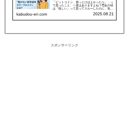
「ビットコイン、買っとけばよかった〜」…っ
て思ったこと、一度はありますよね？😇あの頃
は「怪しい」って思ってスルーしたのに、気づ
けば億り人が誕生してて、こっちはコンビニで
2025.08.21
kabudou-eri.com
ポイント貯めてるだけ…📱💦そんな“乗り遅れ
た感”を抱えているあなたに、朗...
スポンサーリンク