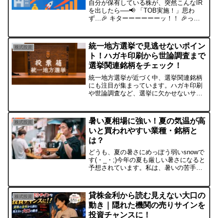
自分が保有している株が、突然こんなIR
を出したら──📢 「TOB実施！」思わ
ず…🎉 キターーーーーーッ！！ 🎉って
叫びたくなるよね。実際、僕もたまにこ
う思うんです。💭「この会社、割安だ
し…誰かTOBしてくれ〜」でも…神頼み
統一地方選挙で見逃せないポイン
株式投資
でTOBが叶うほど...
ト！ハガキ印刷から世論調査まで
選挙関連銘柄をチェック！
統一地方選挙が近づく中、選挙関連銘柄
にも注目が集まっています。ハガキ印刷
や世論調査など、選挙に欠かせないサー
ビスを提供する企業の業績や株価動向を
チェックしましょう。この記事では、見
逃せない選挙関連銘柄を紹介します。
暑い夏相場に強い！夏の気温が高
株式投資
いと買われやすい業種・銘柄と
は？
どうも、夏の暑さにめっぽう弱いsnowで
す(・_・;)今年の夏も厳しい暑さになると
予想されています。私は、暑いの苦手な
のにエアコンが苦手というやっかいな体
質です（笑）まぁ、それはさておき、投
資家としてはこれがビッグチャンス！な
貸株金利から読む見えない大口の
株式投資
ぜなら、夏は特...
動き｜隠れた機関の売りサインを
投資チャンスに！