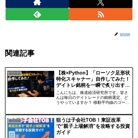
snow
関連記事
【株×Python】「ローソク足形状
株式投資
特化スキャナー」自作してみた！
デイトレ銘柄を一瞬で炙り出す開
発日記
こんにちは、株道経済研究所です。皆さ
んは毎日のデイトレードの銘柄選定、ど
うやっていますか？ 移動平均線のゴール
デンクロス？ RSIの売られすぎ？ それと
も出来高急増ランキング？世の中にはた
くさんのスクリーニングツールがありま
狙うは子会社TOB！東証改革
株式投資
すが、僕は常々、...
で“親子上場解消”を攻略する投資
ガイド