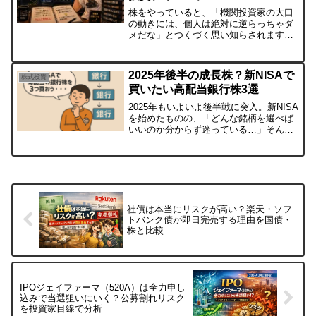
株をやっていると、「機関投資家の大口
の動きには、個人は絶対に逆らっちゃダ
メだな」とつくづく思い知らされますよ
ね。「大口の動きを先回りして読めたら
いいのに……」と、何度も悔しい思いを
した方も多いはずです。奴らは本当にズ
2025年後半の成長株？新NISAで
株式投資
ル賢いです（笑）大量の売...
買いたい高配当銀行株3選
2025年もいよいよ後半戦に突入。新NISA
を始めたものの、「どんな銘柄を選べば
いいのか分からず迷っている…」そんな
方も多いのではないでしょうか？とくに
注目されているのが「高配当の銀行
株」。日銀の利上げによって銀行の業績
が回復傾向にある今、...
社債は本当にリスクが高い？楽天・ソフ
トバンク債が即日完売する理由を国債・
株と比較
IPOジェイファーマ（520A）は全力申し
込みで当選狙いにいく？公募割れリスク
を投資家目線で分析