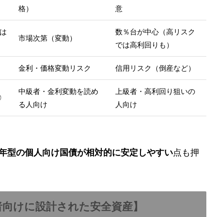
格）
意
では
数％台が中心（高リスク
市場次第（変動）
では高利回りも）
金利・価格変動リスク
信用リスク（倒産など）
中級者・金利変動を読め
上級者・高利回り狙いの
◎
る人向け
人向け
10年型の個人向け国債が相対的に安定しやすい
点も押
心者向けに設計された安全資産】