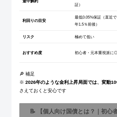
途中解約
証）
最低0.05%保証（直近
利回りの目安
年1.5％前後）
リスク
極めて低い
おすすめ度
初心者・元本重視派に
🔎 補足
※
2026年のような金利上昇局面では、変動
さえておくと安心です
📝 【個人向け国債とは？｜初