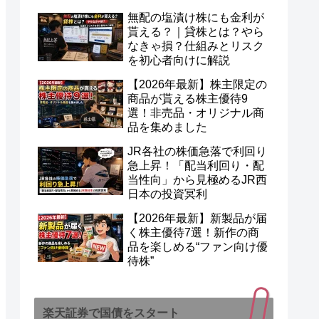
無配の塩漬け株にも金利が
貰える？｜貸株とは？やら
なきゃ損？仕組みとリスク
を初心者向けに解説
【2026年最新】株主限定の
商品が貰える株主優待9
選！非売品・オリジナル商
品を集めました
JR各社の株価急落で利回り
急上昇！「配当利回り・配
当性向」から見極めるJR西
日本の投資冥利
【2026年最新】新製品が届
く株主優待7選！新作の商
品を楽しめる“ファン向け優
待株”
楽天証券で国債をスタート