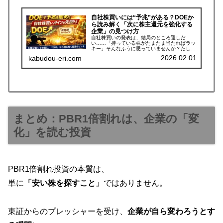
自社株買いには“予兆”がある？DOEか
ら読み解く「次に株主還元を強化する
企業」の見つけ方
自社株買いの発表は、結局のところ運しだ
い……「持っている株がたまたま当たればラッ
キー」そんなふうに思っていませんか？たしか
に、自社株買いがいつ発表されるかを、1分1秒
2026.02.01
kabudou-eri.com
まで正確に当てることはできません。でも、自
社株買いは「祈るだけ」が手法では...
まとめ：PBR1倍割れは、企業の「変
化」を読む投資
PBR1倍割れ投資の本質は、
単に
「安い株を探すこと」
ではありません。
東証からのプレッシャーを受け、
企業が自ら変わろうとす