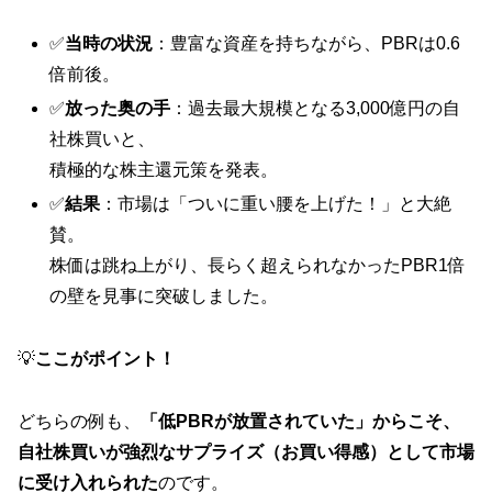
✅
当時の状況
：豊富な資産を持ちながら、PBRは0.6
倍前後。
✅
放った奥の手
：過去最大規模となる3,000億円の自
社株買いと、
積極的な株主還元策を発表。
✅
結果
：市場は「ついに重い腰を上げた！」と大絶
賛。
株価は跳ね上がり、長らく超えられなかったPBR1倍
の壁を見事に突破しました。
💡
ここがポイント！
どちらの例も、
「低PBRが放置されていた」からこそ、
自社株買いが強烈なサプライズ（お買い得感）として市場
に受け入れられた
のです。