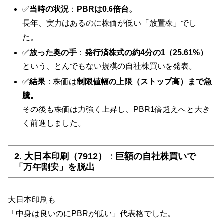
✅
当時の状況
：
PBRは0.6倍台。
長年、実力はあるのに株価が低い「放置株」でし
た。
✅
放った奥の手
：
発行済株式の約4分の1（25.61%）
という、とんでもない規模の自社株買いを発表。
✅
結果
：株価は
制限値幅の上限（ストップ高）まで急
騰。
その後も株価は力強く上昇し、PBR1倍超えへと大き
く前進しました。
2. 大日本印刷（7912）：巨額の自社株買いで
「万年割安」を脱出
大日本印刷も
「中身は良いのにPBRが低い」代表格でした。