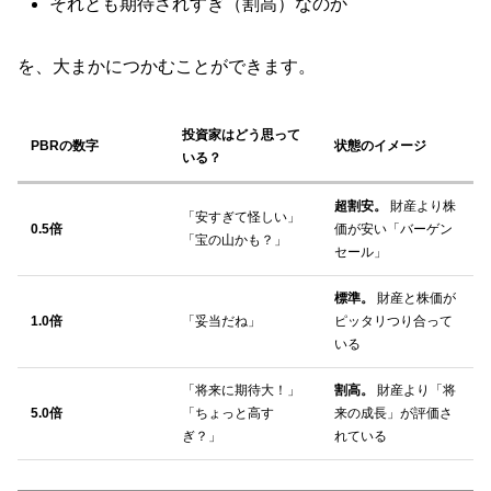
それとも期待されすぎ（割高）なのか
を、大まかにつかむことができます。
投資家はどう思って
PBRの数字
状態のイメージ
いる？
超割安。
財産より株
「安すぎて怪しい」
0.5倍
価が安い「バーゲン
「宝の山かも？」
セール」
標準。
財産と株価が
1.0倍
「妥当だね」
ピッタリつり合って
いる
「将来に期待大！」
割高。
財産より「将
5.0倍
「ちょっと高す
来の成長」が評価さ
ぎ？」
れている