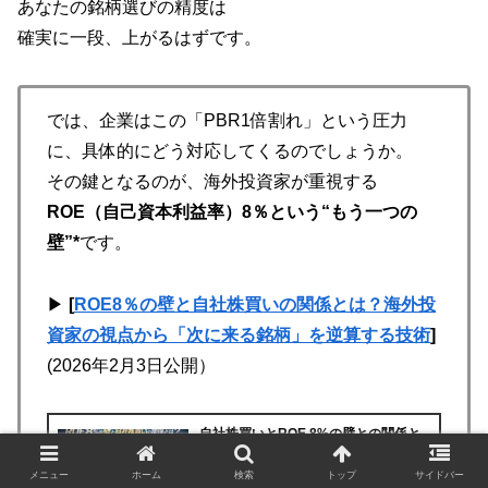
あなたの銘柄選びの精度は
確実に一段、上がるはずです。
では、企業はこの「PBR1倍割れ」という圧力
に、具体的にどう対応してくるのでしょうか。
その鍵となるのが、海外投資家が重視する
ROE（自己資本利益率）8％という“もう一つの
壁”*
です。
▶︎
[
ROE8％の壁と自社株買いの関係とは？海外投
資家の視点から「次に来る銘柄」を逆算する技術
]
(2026年2月3日公開）
自社株買いとROE 8%の壁との関係と
は？海外投資家の視点から『次に来る
銘柄』を逆算する技術
メニュー
ホーム
検索
トップ
サイドバー
「自分の保有銘柄からも、自社株買いの発表が