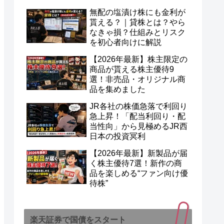
無配の塩漬け株にも金利が
貰える？｜貸株とは？やら
なきゃ損？仕組みとリスク
を初心者向けに解説
【2026年最新】株主限定の
商品が貰える株主優待9
選！非売品・オリジナル商
品を集めました
JR各社の株価急落で利回り
急上昇！「配当利回り・配
当性向」から見極めるJR西
日本の投資冥利
【2026年最新】新製品が届
く株主優待7選！新作の商
品を楽しめる“ファン向け優
待株”
楽天証券で国債をスタート